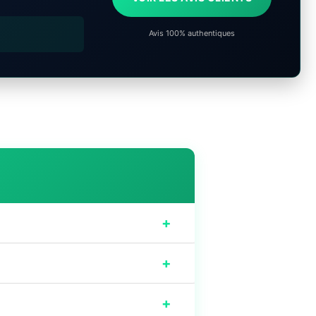
Avis 100% authentiques
+
+
+