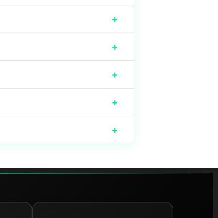
+
+
+
+
+