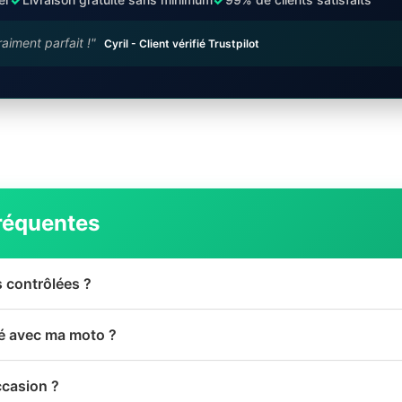
raiment parfait !"
Cyril - Client vérifié Trustpilot
réquentes
s contrôlées ?
té avec ma moto ?
ccasion ?