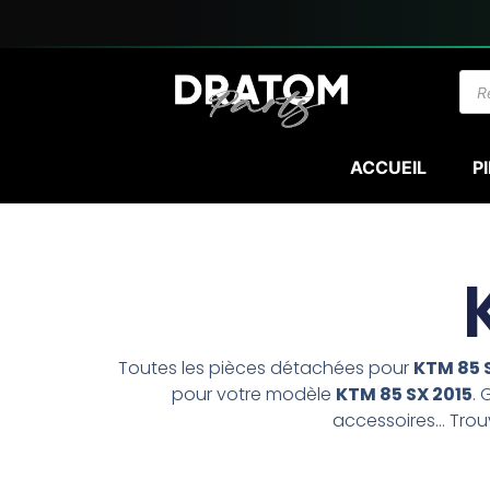
Aller
au
contenu
Rec
de
prod
ACCUEIL
P
Toutes les pièces détachées pour
KTM 85 
pour votre modèle
KTM 85 SX 2015
. 
accessoires… Trouv