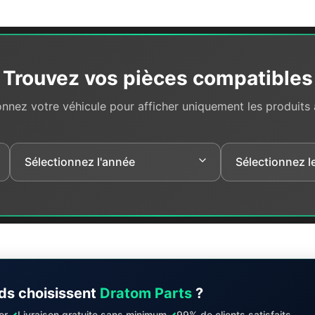
Trouvez vos pièces compatibles
onnez votre véhicule pour afficher uniquement les produits
ds choisissent
Dratom Parts
?
✓
✓
er
Livraison gratuite sans minimum
99% de clients satisfaits