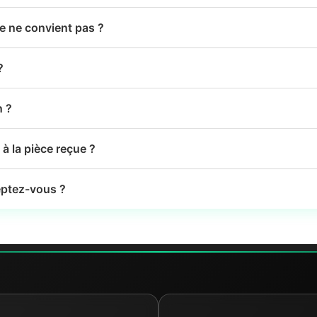
le ne convient pas ?
?
n ?
à la pièce reçue ?
ptez-vous ?