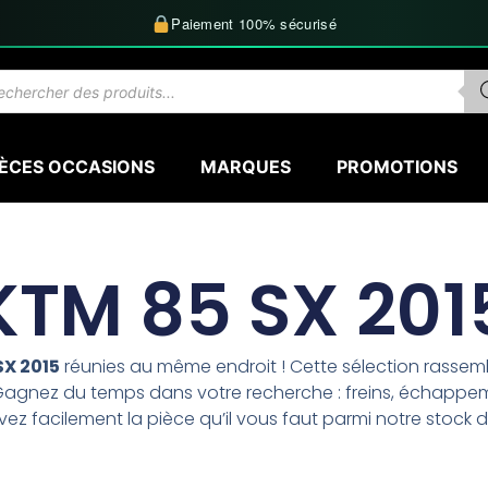
Paiement 100% sécurisé
herche
uits
IÈCES OCCASIONS
MARQUES
PROMOTIONS
KTM 85 SX 201
SX 2015
réunies au même endroit ! Cette sélection rasse
Gagnez du temps dans votre recherche : freins, échappemen
ez facilement la pièce qu’il vous faut parmi notre stock d