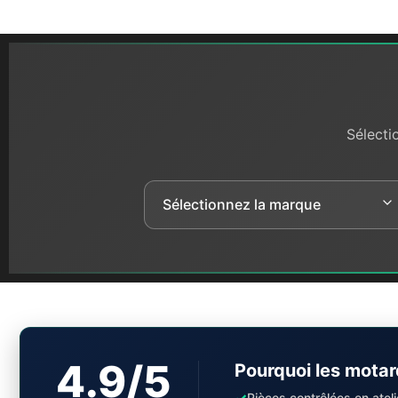
Sélecti
4.9/5
Pourquoi les motar
✓
Pièces contrôlées en ateli