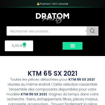
Aller
Paiement 100% sécurisé
au
contenu
Recherche
de
produits
0
Panier
0,00
€
KTM 65 SX 2021
Toutes les pièces détachées pour
KTM 65 SX 2021
réunies au même endroit ! Cette sélection rassemble
l’ensemble des composants disponibles pour votre
modèle
KTM 65 SX 2021
. Gagnez du temps dans votre
recherche : freins, échappement, filtres, pièces moteur,
carosserie, accessoires… Trouvez facilement la pièce