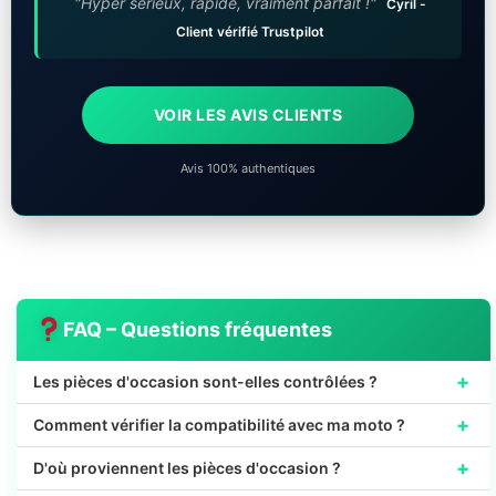
"Hyper sérieux, rapide, vraiment parfait !"
Cyril -
Client vérifié Trustpilot
VOIR LES AVIS CLIENTS
Avis 100% authentiques
FAQ – Questions fréquentes
+
Les pièces d'occasion sont-elles contrôlées ?
+
Comment vérifier la compatibilité avec ma moto ?
+
D'où proviennent les pièces d'occasion ?