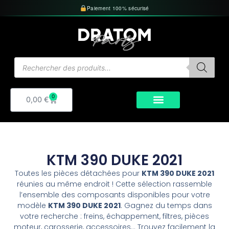
Aller
Paiement 100% sécurisé
au
contenu
Recherche
de
produits
0
Panier
0,00
€
KTM 390 DUKE 2021
Toutes les pièces détachées pour
KTM 390 DUKE 2021
réunies au même endroit ! Cette sélection rassemble
l’ensemble des composants disponibles pour votre
modèle
KTM 390 DUKE 2021
. Gagnez du temps dans
votre recherche : freins, échappement, filtres, pièces
moteur, carosserie, accessoires… Trouvez facilement la