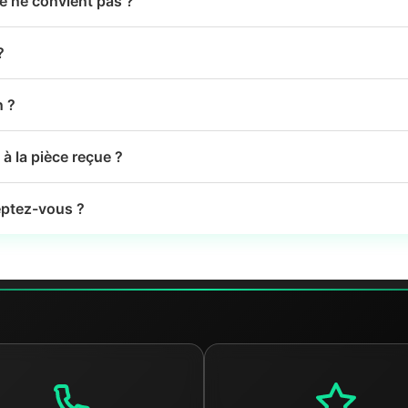
le ne convient pas ?
?
n ?
à la pièce reçue ?
ptez-vous ?