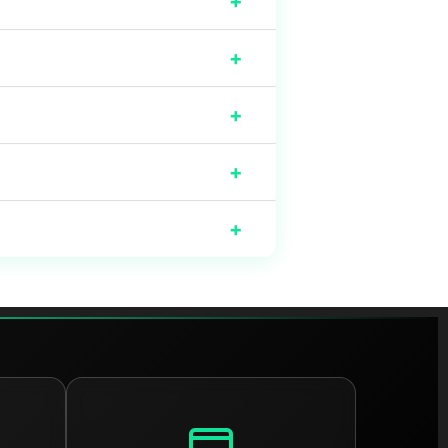
+
+
+
+
+