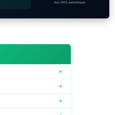
Avis 100% authentiques
+
+
+