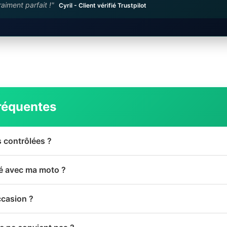
raiment parfait !"
Cyril - Client vérifié Trustpilot
réquentes
s contrôlées ?
té avec ma moto ?
ccasion ?