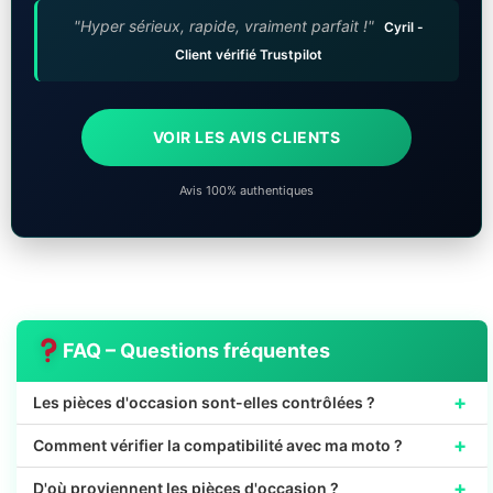
"Hyper sérieux, rapide, vraiment parfait !"
Cyril -
Client vérifié Trustpilot
VOIR LES AVIS CLIENTS
Avis 100% authentiques
FAQ – Questions fréquentes
+
Les pièces d'occasion sont-elles contrôlées ?
+
Comment vérifier la compatibilité avec ma moto ?
+
D'où proviennent les pièces d'occasion ?