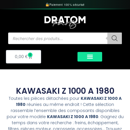
Aller
Paiement 100% sécurisé
au
contenu
Recherche
de
produits
0
Panier
0,00
€
KAWASAKI Z 1000 A 1980
Toutes les pièces détachées pour
KAWASAKI Z 1000 A
1980
réunies au même endroit ! Cette sélection
rassemble l’ensemble des composants disponibles
pour votre modèle
KAWASAKI Z 1000 A 1980
. Gagnez du
temps dans votre recherche : freins, échappement,
filtres, pièces moteur, carosserie, accessoires… Trouvez