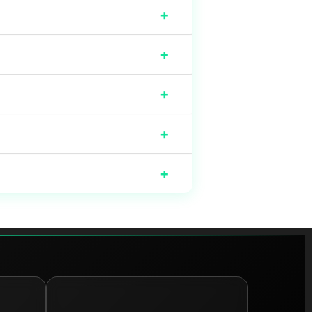
+
+
+
+
+