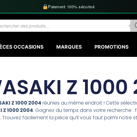
Paiement 100% sécurisé
herche
uits
IÈCES OCCASIONS
MARQUES
PROMOTIONS
SAKI Z 1000
AKI Z 1000 2004
réunies au même endroit ! Cette sélec
 Z 1000 2004
. Gagnez du temps dans votre recherche : fr
 Trouvez facilement la pièce qu’il vous faut parmi notre s