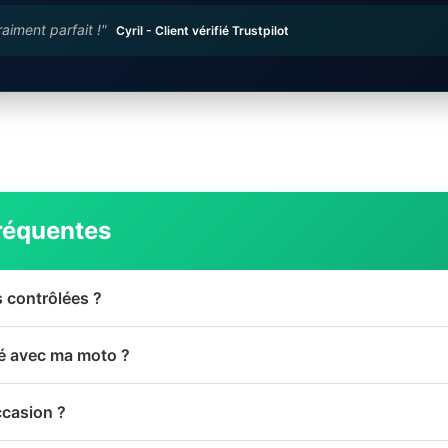
raiment parfait !"
Cyril - Client vérifié Trustpilot
réquentes
s contrôlées ?
té avec ma moto ?
ccasion ?