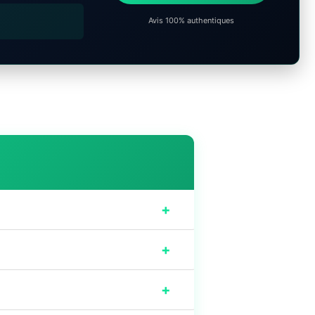
Avis 100% authentiques
+
+
+