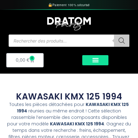
Aller
Paiement 100% sécurisé
au
contenu
Recherche
de
produits
0
Panier
0,00
€
KAWASAKI KMX 125 1994
Toutes les pièces détachées pour
KAWASAKI KMX 125
1994
réunies au même endroit ! Cette sélection
rassemble l’ensemble des composants disponibles
pour votre modèle
KAWASAKI KMX 125 1994
. Gagnez du
temps dans votre recherche : freins, échappement,
filtres, pièces moteur, carosserie, accessoires… Trouvez