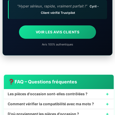
"Hyper sérieux, rapide, vraiment parfait !"
Cyril -
Client vérifié Trustpilot
VOIR LES AVIS CLIENTS
Avis 100% authentiques
FAQ – Questions fréquentes
+
Les pièces d'occasion sont-elles contrôlées ?
+
Comment vérifier la compatibilité avec ma moto ?
+
D'où proviennent les pièces d'occasion ?