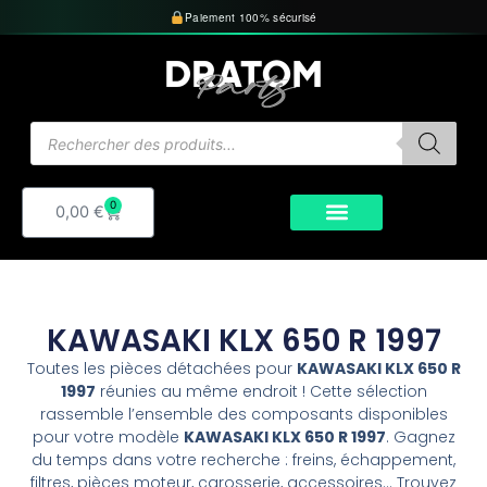
Aller
Paiement 100% sécurisé
au
contenu
Recherche
de
produits
0
Panier
0,00
€
KAWASAKI KLX 650 R 1997
Toutes les pièces détachées pour
KAWASAKI KLX 650 R
1997
réunies au même endroit ! Cette sélection
rassemble l’ensemble des composants disponibles
pour votre modèle
KAWASAKI KLX 650 R 1997
. Gagnez
du temps dans votre recherche : freins, échappement,
filtres, pièces moteur, carosserie, accessoires… Trouvez