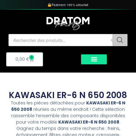
Aller
Paiement 100% sécurisé
au
contenu
Recherche
de
produits
0
Panier
0,00
€
KAWASAKI ER-6 N 650 2008
Toutes les pièces détachées pour
KAWASAKI ER-6 N
650 2008
réunies au même endroit ! Cette sélection
rassemble l’ensemble des composants disponibles
pour votre modèle
KAWASAKI ER-6 N 650 2008
.
Gagnez du temps dans votre recherche : freins,
échappement, filtres, pièces moteur, carosserie,