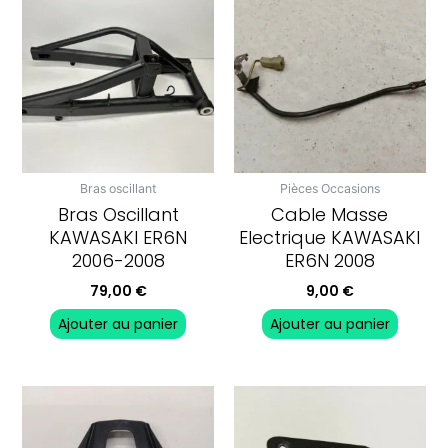
Bras oscillant
Pièces Occasions
Bras Oscillant
Cable Masse
KAWASAKI ER6N
Electrique KAWASAKI
2006-2008
ER6N 2008
79,00
€
9,00
€
Ajouter au panier
Ajouter au panier