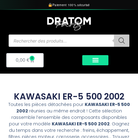
Aller
Paiement 100% sécurisé
au
contenu
Recherche
de
produits
0
Panier
0,00
€
KAWASAKI ER-5 500 2002
Toutes les pièces détachées pour
KAWASAKI ER-5 500
2002
réunies au même endroit ! Cette sélection
rassemble l’ensemble des composants disponibles
pour votre modèle
KAWASAKI ER-5 500 2002
. Gagnez
du temps dans votre recherche : freins, échappement,
filtres, pièces moteur, carosserie, accessoires… Trouvez