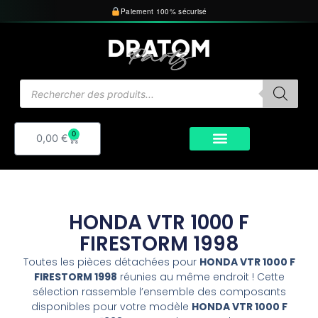
Aller
Paiement 100% sécurisé
au
contenu
Recherche
de
produits
0
Panier
0,00
€
HONDA VTR 1000 F
FIRESTORM 1998
Toutes les pièces détachées pour
HONDA VTR 1000 F
FIRESTORM 1998
réunies au même endroit ! Cette
sélection rassemble l’ensemble des composants
disponibles pour votre modèle
HONDA VTR 1000 F