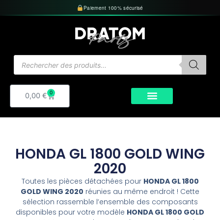
Aller
Paiement 100% sécurisé
au
contenu
Recherche
de
produits
0
Panier
0,00
€
HONDA GL 1800 GOLD WING
2020
Toutes les pièces détachées pour
HONDA GL 1800
GOLD WING 2020
réunies au même endroit ! Cette
sélection rassemble l’ensemble des composants
disponibles pour votre modèle
HONDA GL 1800 GOLD