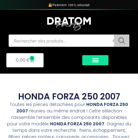
Aller
Paiement 100% sécurisé
au
contenu
Recherche
de
produits
0
Panier
0,00
€
HONDA FORZA 250 2007
Toutes les pièces détachées pour
HONDA FORZA 250
2007
réunies au même endroit ! Cette sélection
rassemble l’ensemble des composants disponibles
pour votre modèle
HONDA FORZA 250 2007
. Gagnez du
temps dans votre recherche : freins, échappement,
filtres, pièces moteur, carosserie, accessoires… Trouvez