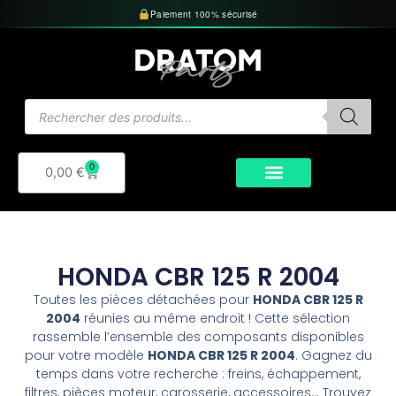
Aller
Paiement 100% sécurisé
au
contenu
Recherche
de
produits
0
Panier
0,00
€
HONDA CBR 125 R 2004
Toutes les pièces détachées pour
HONDA CBR 125 R
2004
réunies au même endroit ! Cette sélection
rassemble l’ensemble des composants disponibles
pour votre modèle
HONDA CBR 125 R 2004
. Gagnez du
temps dans votre recherche : freins, échappement,
filtres, pièces moteur, carosserie, accessoires… Trouvez