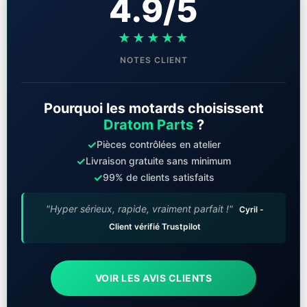
4.9/5
★★★★★
NOTES CLIENT
Pourquoi les motards choisissent
Dratom Parts
?
✓
Pièces contrôlées en atelier
✓
Livraison gratuite sans minimum
✓
99% de clients satisfaits
"Hyper sérieux, rapide, vraiment parfait !"
Cyril -
Client vérifié Trustpilot
VOIR LES AVIS CLIENTS