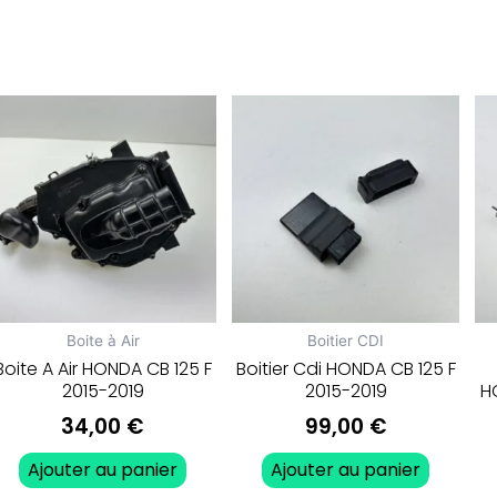
Boite à Air
Boitier CDI
Boite A Air HONDA CB 125 F
Boitier Cdi HONDA CB 125 F
2015-2019
2015-2019
H
34,00
€
99,00
€
Ajouter au panier
Ajouter au panier