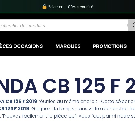
Paiement 100% sécurisé
herche
uits
IÈCES OCCASIONS
MARQUES
PROMOTIONS
DA CB 125 F 
 CB 125 F 2019
réunies au même endroit ! Cette sélect
 125 F 2019
. Gagnez du temps dans votre recherche : fre
 Trouvez facilement la pièce qu’il vous faut parmi notre s