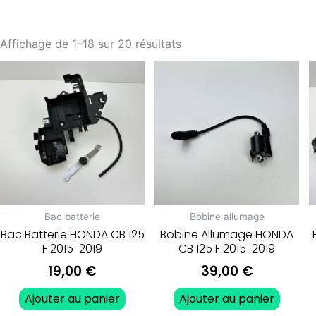
Affichage de 1–18 sur 20 résultats
Bac batterie
Bobine allumage
Bac Batterie HONDA CB 125
Bobine Allumage HONDA
F 2015-2019
CB 125 F 2015-2019
19,00
€
39,00
€
Ajouter au panier
Ajouter au panier