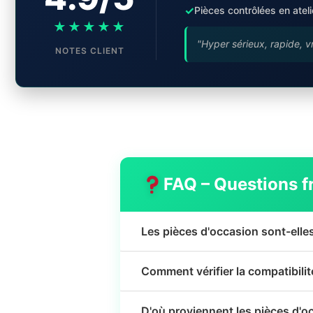
✓
Pièces contrôlées en ateli
★★★★★
"Hyper sérieux, rapide, v
NOTES CLIENT
FAQ – Questions f
Les pièces d'occasion sont-elle
Comment vérifier la compatibili
D'où proviennent les pièces d'o