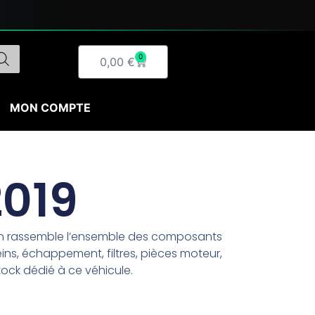
0
Panier
0,00
€
MON COMPTE
2019
ion rassemble l’ensemble des composants
ins, échappement, filtres, pièces moteur,
tock dédié à ce véhicule.