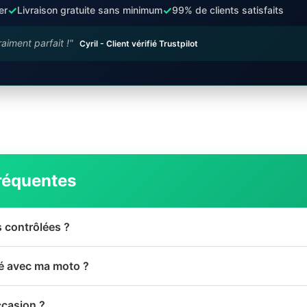
✓
✓
er
Livraison gratuite sans minimum
99% de clients satisfaits
raiment parfait !"
Cyril - Client vérifié Trustpilot
réquentes
s contrôlées ?
té avec ma moto ?
ccasion ?