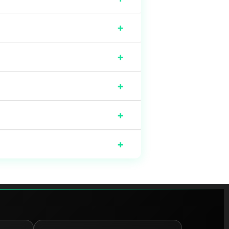
+
+
+
+
+