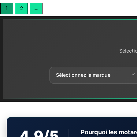
1
2
→
Sélecti
4.9/5
Pourquoi les motar