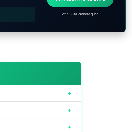
Avis 100% authentiques
+
+
+