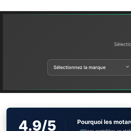
Sélecti
4.9/5
Pourquoi les motar
✓
Pièces contrôlées en ateli