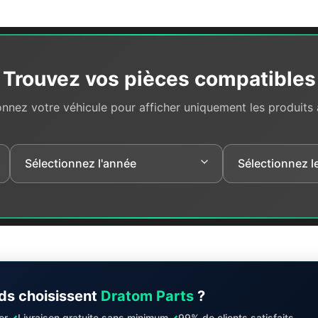
Trouvez vos pièces compatibles
onnez votre véhicule pour afficher uniquement les produits
ds choisissent
Dratom Parts
?
✓
✓
er
Livraison gratuite sans minimum
99% de clients satisfaits