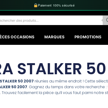
Paiement 100% sécurisé
herche
uits
IÈCES OCCASIONS
MARQUES
PROMOTIONS
RA STALKER 50
 STALKER 50 2007
réunies au même endroit ! Cette sélec
ALKER 50 2007
. Gagnez du temps dans votre recherche : f
 Trouvez facilement la pièce qu’il vous faut parmi notre s