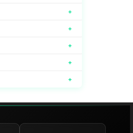
+
+
+
+
+