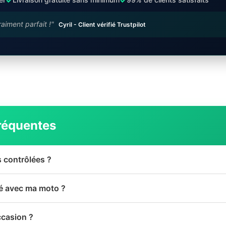
raiment parfait !"
Cyril - Client vérifié Trustpilot
réquentes
s contrôlées ?
té avec ma moto ?
ccasion ?