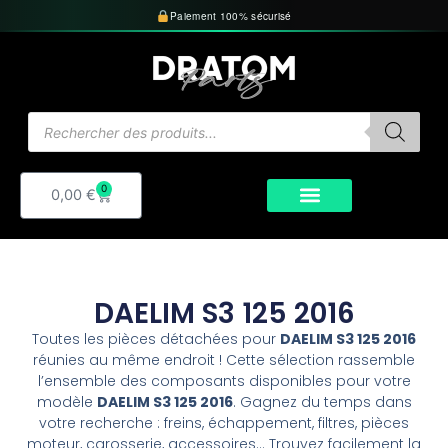
Aller
Paiement 100% sécurisé
au
contenu
Recherche
de
produits
0
Panier
0,00
€
DAELIM S3 125 2016
Toutes les pièces détachées pour
DAELIM S3 125 2016
réunies au même endroit ! Cette sélection rassemble
l’ensemble des composants disponibles pour votre
modèle
DAELIM S3 125 2016
. Gagnez du temps dans
votre recherche : freins, échappement, filtres, pièces
moteur, carosserie, accessoires… Trouvez facilement la