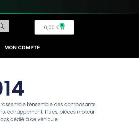
0
Panier
0,00
€
MON COMPTE
014
on rassemble l’ensemble des composants
ns, échappement, filtres, pièces moteur,
tock dédié à ce véhicule.