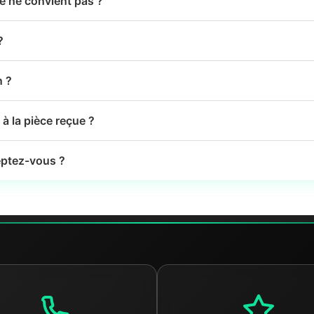
le ne convient pas ?
?
n ?
à la pièce reçue ?
ptez-vous ?