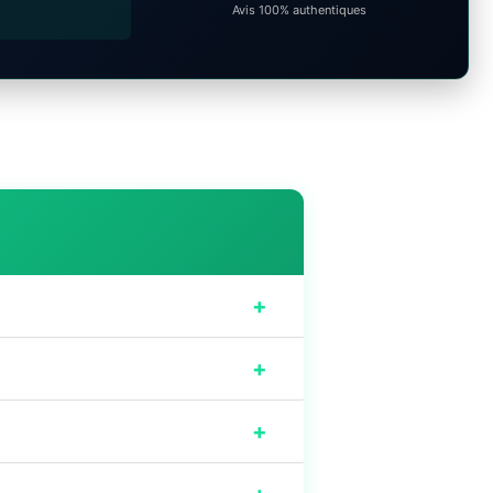
Avis 100% authentiques
+
+
+