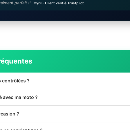
raiment parfait !"
Cyril - Client vérifié Trustpilot
réquentes
s contrôlées ?
té avec ma moto ?
ccasion ?