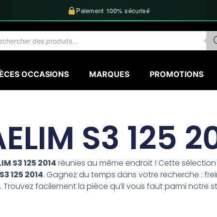
Paiement 100% sécurisé
herche
uits
IÈCES OCCASIONS
MARQUES
PROMOTIONS
ELIM S3 125 2
IM S3 125 2014
réunies au même endroit ! Cette sélecti
S3 125 2014
. Gagnez du temps dans votre recherche : frei
 Trouvez facilement la pièce qu’il vous faut parmi notre s