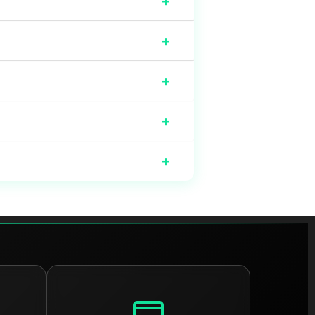
+
+
+
+
+