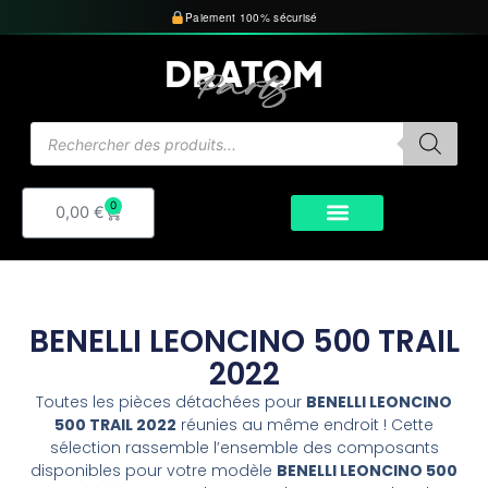
Aller
Paiement 100% sécurisé
au
contenu
Recherche
de
produits
0
Panier
0,00
€
BENELLI LEONCINO 500 TRAIL
2022
Toutes les pièces détachées pour
BENELLI LEONCINO
500 TRAIL 2022
réunies au même endroit ! Cette
sélection rassemble l’ensemble des composants
disponibles pour votre modèle
BENELLI LEONCINO 500