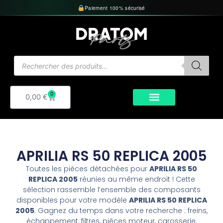
Aller
Paiement 100% sécurisé
au
contenu
Recherche
de
produits
0
Panier
0,00
€
APRILIA RS 50 REPLICA 2005
Toutes les pièces détachées pour
APRILIA RS 50
REPLICA 2005
réunies au même endroit ! Cette
sélection rassemble l’ensemble des composants
disponibles pour votre modèle
APRILIA RS 50 REPLICA
2005
. Gagnez du temps dans votre recherche : freins,
échappement, filtres, pièces moteur, carosserie,