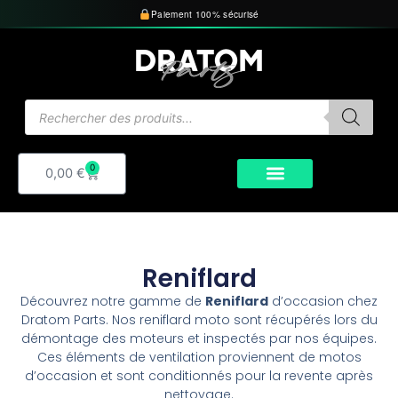
Aller
Paiement 100% sécurisé
au
contenu
Recherche
de
produits
0
Panier
0,00
€
Reniflard
Découvrez notre gamme de
Reniflard
d’occasion chez
Dratom Parts. Nos reniflard moto sont récupérés lors du
démontage des moteurs et inspectés par nos équipes.
Ces éléments de ventilation proviennent de motos
d’occasion et sont conditionnés pour la revente après
nettoyage.