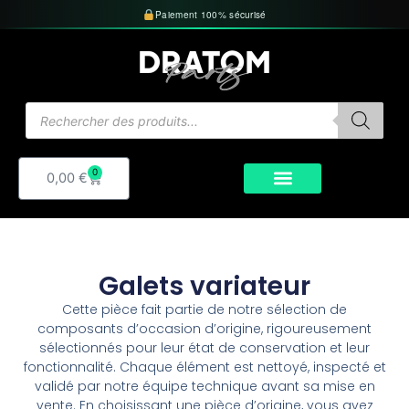
Aller
Paiement 100% sécurisé
au
contenu
Recherche
de
produits
0
Panier
0,00
€
Galets variateur
Cette pièce fait partie de notre sélection de
composants d’occasion d’origine, rigoureusement
sélectionnés pour leur état de conservation et leur
fonctionnalité. Chaque élément est nettoyé, inspecté et
validé par notre équipe technique avant sa mise en
vente. En choisissant une pièce d’origine, vous avez