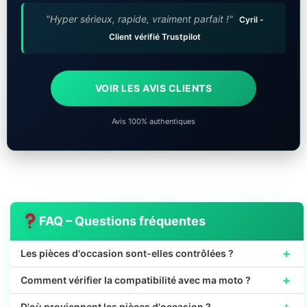
"Hyper sérieux, rapide, vraiment parfait !"
Cyril -
Client vérifié Trustpilot
VOIR LES AVIS CLIENTS
Avis 100% authentiques
FAQ – Questions fréquentes
+
Les pièces d'occasion sont-elles contrôlées ?
+
Comment vérifier la compatibilité avec ma moto ?
+
D'où proviennent les pièces d'occasion ?