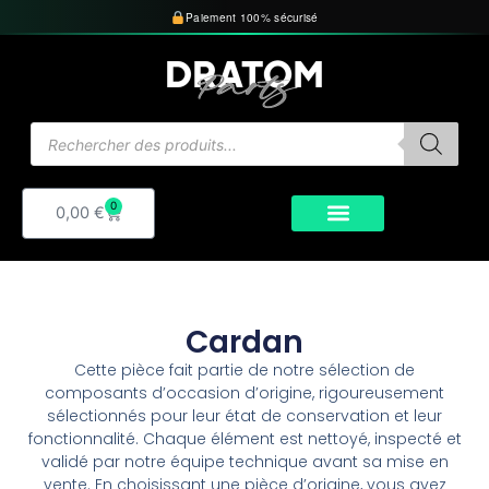
Aller
Paiement 100% sécurisé
au
contenu
Recherche
de
produits
0
Panier
0,00
€
Cardan
Cette pièce fait partie de notre sélection de
composants d’occasion d’origine, rigoureusement
sélectionnés pour leur état de conservation et leur
fonctionnalité. Chaque élément est nettoyé, inspecté et
validé par notre équipe technique avant sa mise en
vente. En choisissant une pièce d’origine, vous avez