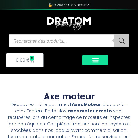
Aller
Paiement 100% sécurisé
au
contenu
Recherche
de
produits
0
Panier
0,00
€
Axe moteur
Découvrez notre gamme d’
Axes Moteur
d’occasion
chez Dratom Parts. Nos
axes moteur moto
sont
récupérés lors du démontage de moteurs et inspectés
par nos équipes. Ces pièces moteur sont nettoyées et
stockées dans nos locaux avant commercialisation.
Livraison gratuite partout en France. Notre service client