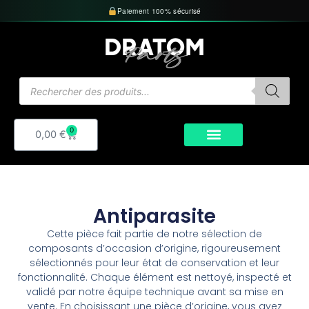
Aller
Paiement 100% sécurisé
au
contenu
Recherche
de
produits
0
Panier
0,00
€
Antiparasite
Cette pièce fait partie de notre sélection de
composants d’occasion d’origine, rigoureusement
sélectionnés pour leur état de conservation et leur
fonctionnalité. Chaque élément est nettoyé, inspecté et
validé par notre équipe technique avant sa mise en
vente. En choisissant une pièce d’origine, vous avez